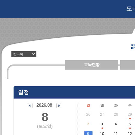
모
교육현황
일정
2026.08
일
월
화
수
8
26
27
28
29
2
3
4
5
(토요일)
9
10
11
12