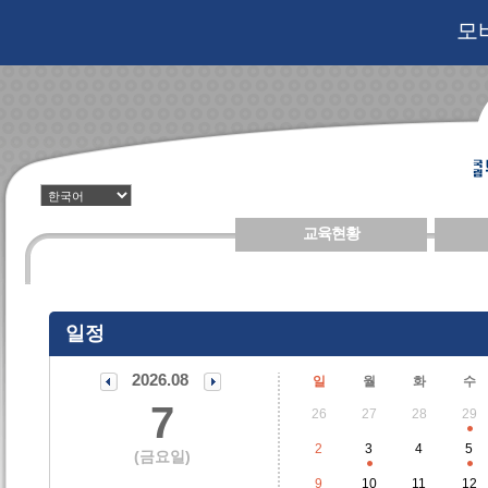
모
교육현황
일정
2026.08
일
월
화
수
7
26
27
28
29
2
3
4
5
(금요일)
9
10
11
12